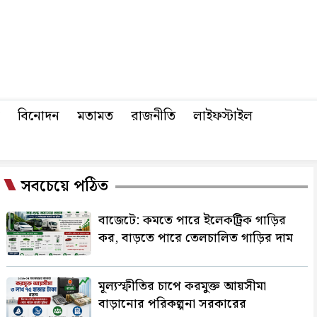
বিনোদন
মতামত
রাজনীতি
লাইফস্টাইল
সবচেয়ে পঠিত
বাজেটে: কমতে পারে ইলেকট্রিক গাড়ির
কর, বাড়তে পারে তেলচালিত গাড়ির দাম
মূল্যস্ফীতির চাপে করমুক্ত আয়সীমা
বাড়ানোর পরিকল্পনা সরকারের