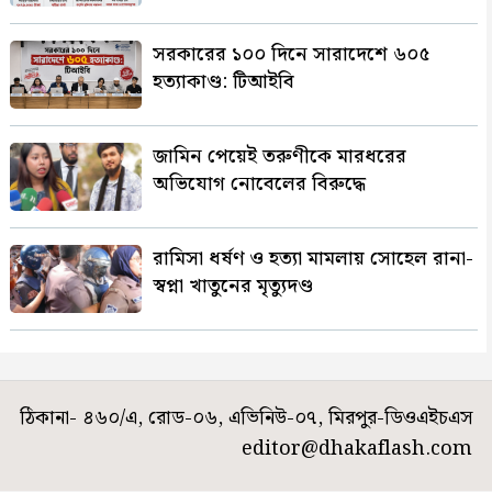
সরকারের ১০০ দিনে সারাদেশে ৬০৫
হত্যাকাণ্ড: টিআইবি
জামিন পেয়েই তরুণীকে মারধরের
অভিযোগ নোবেলের বিরুদ্ধে
রামিসা ধর্ষণ ও হত্যা মামলায় সোহেল রানা-
স্বপ্না খাতুনের মৃত্যুদণ্ড
ঠিকানা- ৪৬০/এ, রোড-০৬, এভিনিউ-০৭, মিরপুর-ডিওএইচএস
editor@dhakaflash.com