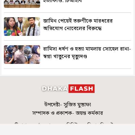
হত্যাকাণ্ড: টিআইবি
জামিন পেয়েই তরুণীকে মারধরের
অভিযোগ নোবেলের বিরুদ্ধে
রামিসা ধর্ষণ ও হত্যা মামলায় সোহেল রানা-
স্বপ্না খাতুনের মৃত্যুদণ্ড
উপদেষ্টা- সুজিত মুস্তাফা
সম্পাদক ও প্রকাশক- জয়ন্ত কর্মকার
ঠিকানা- ৪৬০/এ, রোড-০৬, এভিনিউ-০৭, মিরপুর-ডিওএইচএস
editor@dhakaflash.com