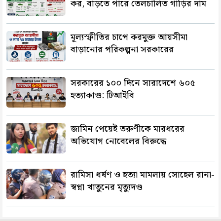
কর, বাড়তে পারে তেলচালিত গাড়ির দাম
মূল্যস্ফীতির চাপে করমুক্ত আয়সীমা
বাড়ানোর পরিকল্পনা সরকারের
সরকারের ১০০ দিনে সারাদেশে ৬০৫
হত্যাকাণ্ড: টিআইবি
জামিন পেয়েই তরুণীকে মারধরের
অভিযোগ নোবেলের বিরুদ্ধে
রামিসা ধর্ষণ ও হত্যা মামলায় সোহেল রানা-
স্বপ্না খাতুনের মৃত্যুদণ্ড