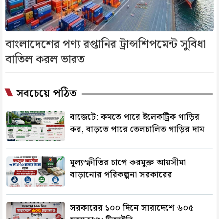
বাংলাদেশের পণ্য রপ্তানির ট্রান্সশিপমেন্ট সুবিধা
বাতিল করল ভারত
সবচেয়ে পঠিত
বাজেটে: কমতে পারে ইলেকট্রিক গাড়ির
কর, বাড়তে পারে তেলচালিত গাড়ির দাম
মূল্যস্ফীতির চাপে করমুক্ত আয়সীমা
বাড়ানোর পরিকল্পনা সরকারের
সরকারের ১০০ দিনে সারাদেশে ৬০৫