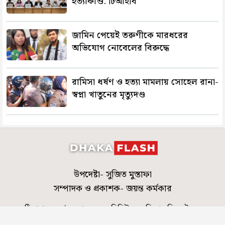
হত্যাকাণ্ড: টিআইবি
জামিন পেয়েই তরুণীকে মারধরের
অভিযোগ নোবেলের বিরুদ্ধে
রামিসা ধর্ষণ ও হত্যা মামলায় সোহেল রানা-
স্বপ্না খাতুনের মৃত্যুদণ্ড
উপদেষ্টা- সুজিত মুস্তাফা
সম্পাদক ও প্রকাশক- জয়ন্ত কর্মকার
ঠিকানা- ৪৬০/এ, রোড-০৬, এভিনিউ-০৭, মিরপুর-ডিওএইচএস
editor@dhakaflash.com