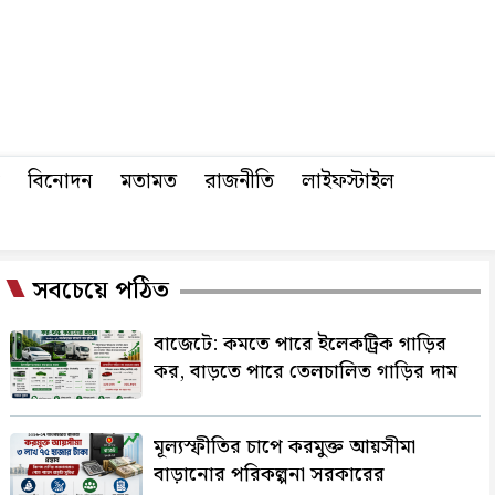
বিনোদন
মতামত
রাজনীতি
লাইফস্টাইল
সবচেয়ে পঠিত
বাজেটে: কমতে পারে ইলেকট্রিক গাড়ির
কর, বাড়তে পারে তেলচালিত গাড়ির দাম
মূল্যস্ফীতির চাপে করমুক্ত আয়সীমা
বাড়ানোর পরিকল্পনা সরকারের