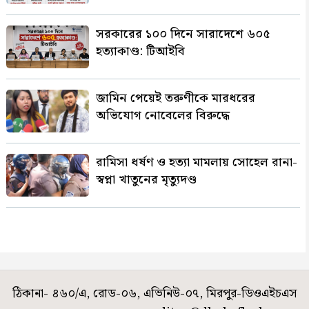
সরকারের ১০০ দিনে সারাদেশে ৬০৫
হত্যাকাণ্ড: টিআইবি
জামিন পেয়েই তরুণীকে মারধরের
অভিযোগ নোবেলের বিরুদ্ধে
রামিসা ধর্ষণ ও হত্যা মামলায় সোহেল রানা-
স্বপ্না খাতুনের মৃত্যুদণ্ড
ঠিকানা- ৪৬০/এ, রোড-০৬, এভিনিউ-০৭, মিরপুর-ডিওএইচএস