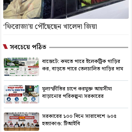
‘ফিরোজা’য় পৌঁছেছেন খালেদা জিয়া
সবচেয়ে পঠিত
বাজেটে: কমতে পারে ইলেকট্রিক গাড়ির
কর, বাড়তে পারে তেলচালিত গাড়ির দাম
মূল্যস্ফীতির চাপে করমুক্ত আয়সীমা
বাড়ানোর পরিকল্পনা সরকারের
সরকারের ১০০ দিনে সারাদেশে ৬০৫
হত্যাকাণ্ড: টিআইবি