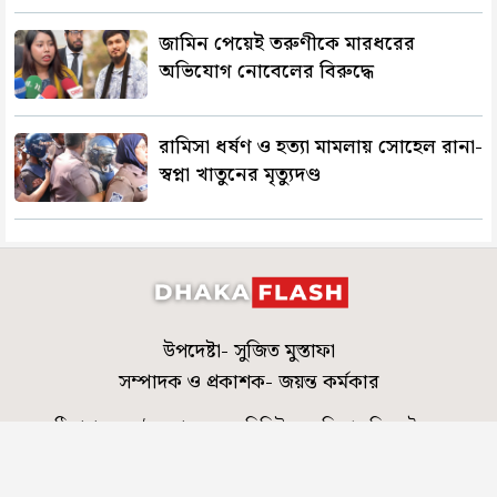
জামিন পেয়েই তরুণীকে মারধরের
অভিযোগ নোবেলের বিরুদ্ধে
রামিসা ধর্ষণ ও হত্যা মামলায় সোহেল রানা-
স্বপ্না খাতুনের মৃত্যুদণ্ড
উপদেষ্টা- সুজিত মুস্তাফা
সম্পাদক ও প্রকাশক- জয়ন্ত কর্মকার
ঠিকানা- ৪৬০/এ, রোড-০৬, এভিনিউ-০৭, মিরপুর-ডিওএইচএস
editor@dhakaflash.com