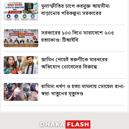
মূল্যস্ফীতির চাপে করমুক্ত আয়সীমা
বাড়ানোর পরিকল্পনা সরকারের
সরকারের ১০০ দিনে সারাদেশে ৬০৫
হত্যাকাণ্ড: টিআইবি
জামিন পেয়েই তরুণীকে মারধরের
অভিযোগ নোবেলের বিরুদ্ধে
রামিসা ধর্ষণ ও হত্যা মামলায় সোহেল রানা-
স্বপ্না খাতুনের মৃত্যুদণ্ড