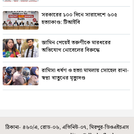
সরকারের ১০০ দিনে সারাদেশে ৬০৫
হত্যাকাণ্ড: টিআইবি
জামিন পেয়েই তরুণীকে মারধরের
অভিযোগ নোবেলের বিরুদ্ধে
রামিসা ধর্ষণ ও হত্যা মামলায় সোহেল রানা-
স্বপ্না খাতুনের মৃত্যুদণ্ড
ঠিকানা- ৪৬০/এ, রোড-০৬, এভিনিউ-০৭, মিরপুর-ডিওএইচএস