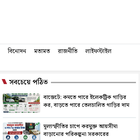
বিনোদন
মতামত
রাজনীতি
লাইফস্টাইল
সবচেয়ে পঠিত
বাজেটে: কমতে পারে ইলেকট্রিক গাড়ির
কর, বাড়তে পারে তেলচালিত গাড়ির দাম
মূল্যস্ফীতির চাপে করমুক্ত আয়সীমা
বাড়ানোর পরিকল্পনা সরকারের