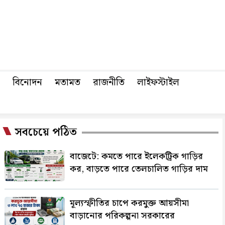
বিনোদন
মতামত
রাজনীতি
লাইফস্টাইল
সবচেয়ে পঠিত
বাজেটে: কমতে পারে ইলেকট্রিক গাড়ির
কর, বাড়তে পারে তেলচালিত গাড়ির দাম
মূল্যস্ফীতির চাপে করমুক্ত আয়সীমা
বাড়ানোর পরিকল্পনা সরকারের