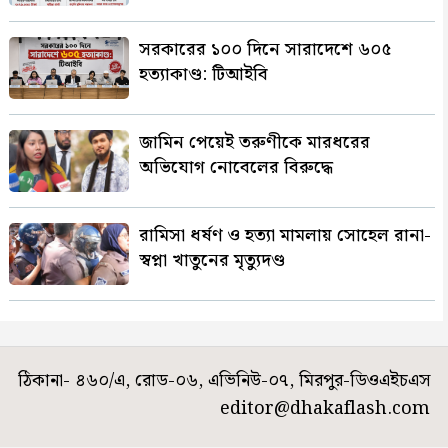
সরকারের ১০০ দিনে সারাদেশে ৬০৫
হত্যাকাণ্ড: টিআইবি
জামিন পেয়েই তরুণীকে মারধরের
অভিযোগ নোবেলের বিরুদ্ধে
রামিসা ধর্ষণ ও হত্যা মামলায় সোহেল রানা-
স্বপ্না খাতুনের মৃত্যুদণ্ড
ঠিকানা- ৪৬০/এ, রোড-০৬, এভিনিউ-০৭, মিরপুর-ডিওএইচএস
editor@dhakaflash.com